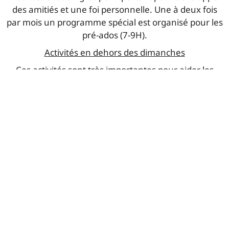
des amitiés et une foi personnelle. Une à deux fois
par mois un programme spécial est organisé pour les
pré-ados (7-9H).
Activités en dehors des dimanches
Ces activités sont très importantes pour aider les
enfants à aller plus loin dans leur relation avec Dieu,
dans leurs amitiés et pour vivre des temps de fun qui
vont les aider à construire une base solide dans leur
foi.
Tilt : 2023/2025,…
Kidsgames : 2024, 2026,…
Camps Multicolore 2023, 2025,…