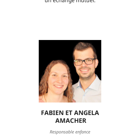
un échange mutuel.
FABIEN ET ANGELA
AMACHER
FABIEN ET ANGELA
Responsable enfance