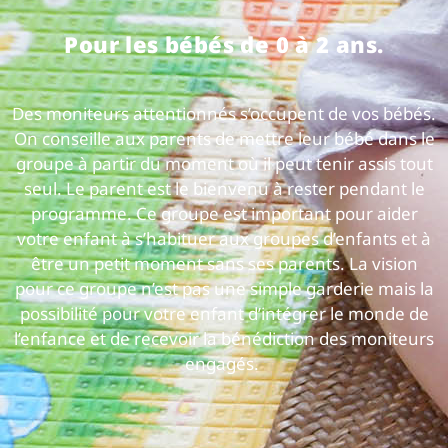
Pour les bébés de 0 à 2 ans.
Des moniteurs attentionnés s’occupent de vos bébés.
On conseille aux parents de mettre leur bébé dans le
groupe à partir du moment où il peut tenir assis tout
seul. Le parent est le bienvenu à rester pendant le
programme. Ce groupe est important pour aider
votre enfant à s’habituer aux groupes d’enfants et à
être un petit moment sans ses parents. La vision
pour ce groupe n’est pas une simple garderie mais la
possibilité pour votre enfant d’intégrer le monde de
l’enfance et de recevoir la bénédiction des moniteurs
engagés.